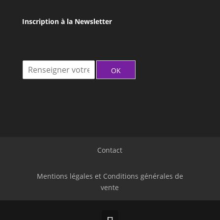
Inscription à la Newsletter
I
OK
n
s
c
r
i
t
i
o
Contact
n
à
l
Mentions légales et Conditions générales de
a
vente
N
e
w