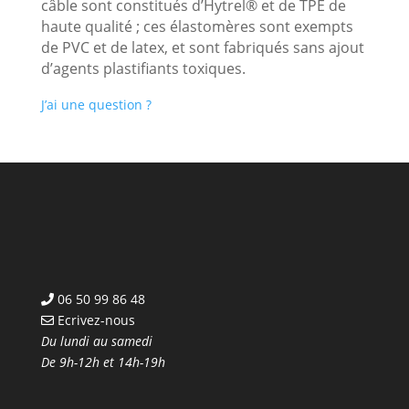
câble sont constitués d’Hytrel® et de TPE de
haute qualité ; ces élastomères sont exempts
de PVC et de latex, et sont fabriqués sans ajout
d’agents plastifiants toxiques.
J’ai une question ?
06 50 99 86 48
Ecrivez-nous
Du lundi au samedi
De 9h-12h et 14h-19h