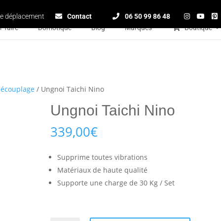
e déplacement
Contact
06 50 99 86 48
r-faire
Domotique
Blog
Marques
Boutique
découplage
/ Ungnoi Taichi Nino
Ungnoi Taichi Nino
339,00
€
Supprime toutes vibrations
Matériaux de haute qualité
Supporte une charge de 30 Kg / Set