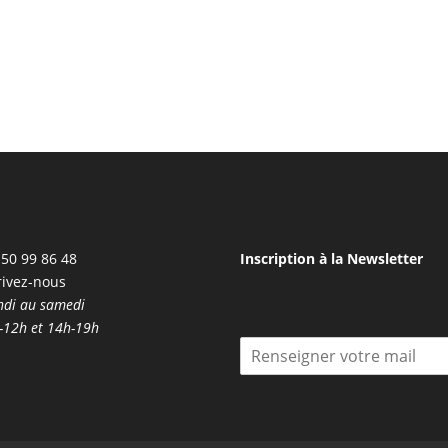
50 99 86 48
Inscription à la Newsletter
rivez-nous
ndi au samedi
-12h et 14h-19h
I
n
s
c
r
i