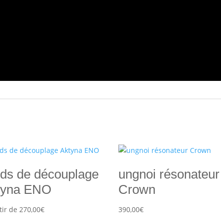
eds de découplage
ungnoi résonateur
tyna ENO
Crown
tir de
270,00
€
390,00
€