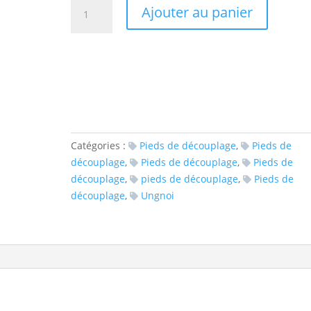
quantité
Ajouter au panier
de
Ungnoi
Taichi
Nino
Catégories :
Pieds de découplage
,
Pieds de
découplage
,
Pieds de découplage
,
Pieds de
découplage
,
pieds de découplage
,
Pieds de
découplage
,
Ungnoi