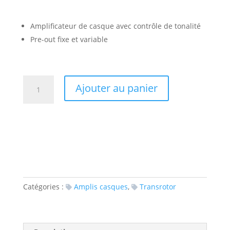
Amplificateur de casque avec contrôle de tonalité
Pre-out fixe et variable
quantité
Ajouter au panier
de
Transrotor
Amplificateur
Casque
Catégories :
Amplis casques
,
Transrotor