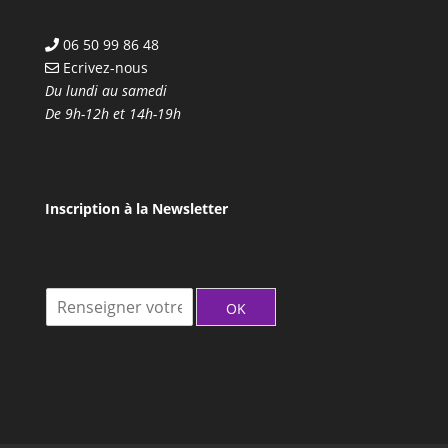
06 50 99 86 48
Ecrivez-nous
Du lundi au samedi
De 9h-12h et 14h-19h
Inscription à la Newsletter
I
OK
n
s
c
r
i
t
i