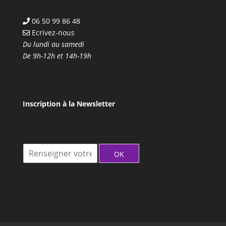
06 50 99 86 48
Ecrivez-nous
Du lundi au samedi
De 9h-12h et 14h-19h
Inscription à la Newsletter
I
OK
n
s
c
r
i
t
i