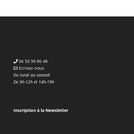
initial
actuel
était :
est :
790,00€.
559,00€.
06 50 99 86 48
Ecrivez-nous
Du lundi au samedi
De 9h-12h et 14h-19h
Inscription à la Newsletter