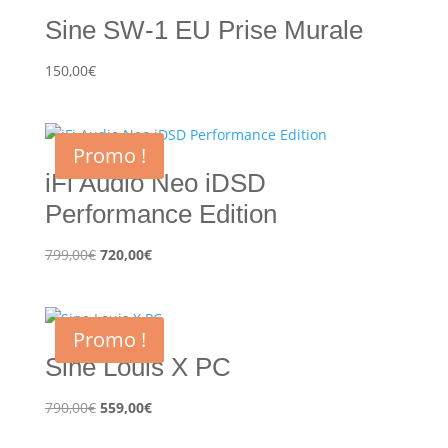
Sine SW-1 EU Prise Murale
150,00
€
Promo !
iFi Audio Neo iDSD
Performance Edition
Le
Le
799,00
€
720,00
€
prix
prix
initial
actuel
était :
est :
Promo !
799,00€.
720,00€.
Sine Louis X PC
Le
Le
790,00
€
559,00
€
prix
prix