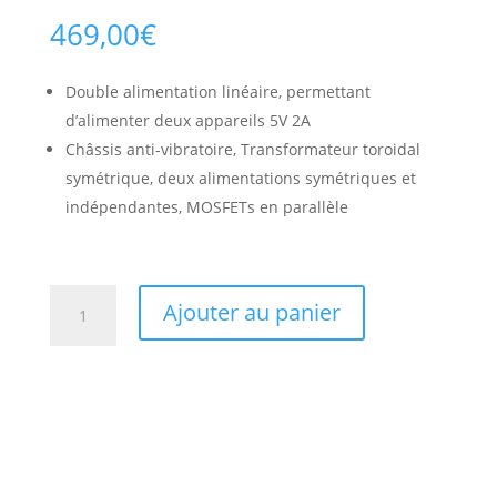
469,00
€
Double alimentation linéaire, permettant
d’alimenter deux appareils 5V 2A
Châssis anti-vibratoire, Transformateur toroidal
symétrique, deux alimentations symétriques et
indépendantes, MOSFETs en parallèle
quantité
Ajouter au panier
de
Silent
Angel
Double
Alimentation
Forester
F1