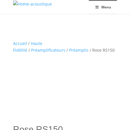
Menu
Accueil
/
Haute
Fidélité
/
Préamplificateurs
/
Préamplis
/ Rose RS150
Rose RS150