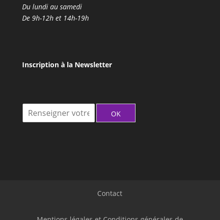
Du lundi au samedi
De 9h-12h et 14h-19h
Inscription à la Newsletter
I
OK
n
s
c
r
i
t
i
o
Contact
n
à
l
Mentions légales et Conditions générales de