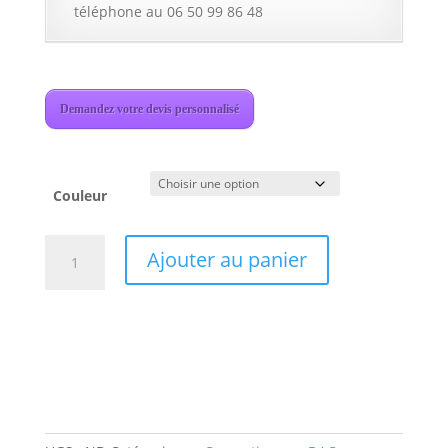
téléphone au 06 50 99 86 48
Demandez votre devis personnalisé
Couleur
quantité
Ajouter au panier
de
Rose
RS150