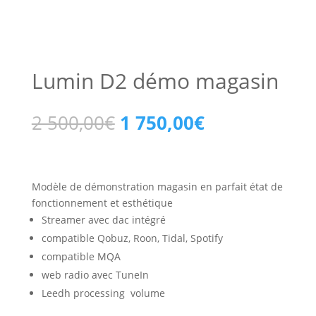
Lumin D2 démo magasin
Le
Le
2 500,00
€
1 750,00
€
prix
prix
initial
actuel
était :
est :
2
1
Modèle de démonstration magasin en parfait état de
500,00€.
750,00€.
fonctionnement et esthétique
Streamer avec dac intégré
compatible Qobuz, Roon, Tidal, Spotify
compatible MQA
web radio avec TuneIn
Leedh processing volume