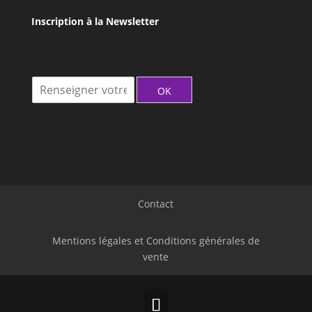
Inscription à la Newsletter
I
OK
n
s
c
r
i
t
i
o
Contact
n
à
l
Mentions légales et Conditions générales de
a
vente
N
e
w
l