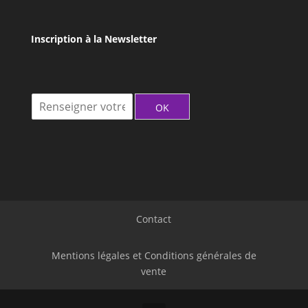
Inscription à la Newsletter
I
OK
n
s
c
r
i
t
i
o
Contact
n
à
l
Mentions légales et Conditions générales de
a
vente
N
e
w