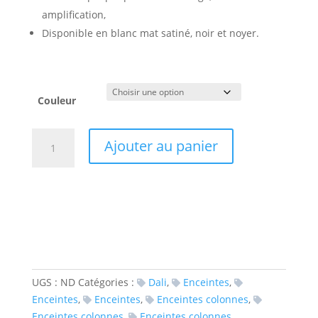
amplification,
Disponible en blanc mat satiné, noir et noyer.
Couleur
quantité
Ajouter au panier
de
Dali
Opticon
6
MK2
UGS :
ND
Catégories :
Dali
,
Enceintes
,
Enceintes
,
Enceintes
,
Enceintes colonnes
,
Enceintes colonnes
,
Enceintes colonnes