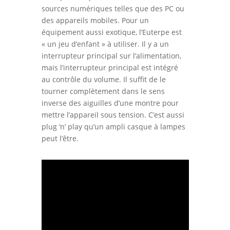
sources numériques telles que des PC ou
des appareils mobiles. Pour un
équipement aussi exotique, l’Euterpe est
« un jeu d’enfant » à utiliser. Il y a un
interrupteur principal sur l’alimentation,
mais l’interrupteur principal est intégré
au contrôle du volume. Il suffit de le
tourner complètement dans le sens
inverse des aiguilles d’une montre pour
mettre l’appareil sous tension. C’est aussi
plug ‘n’ play qu’un ampli casque à lampes
peut l’être.