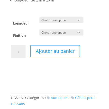
Longueur de 2 m à 20 m
Longueur
Finition
quantité
Ajouter au panier
de
Audioquest
Wolf
UGS :
ND
Catégories :
Audioquest
,
Câbles pour
caissons