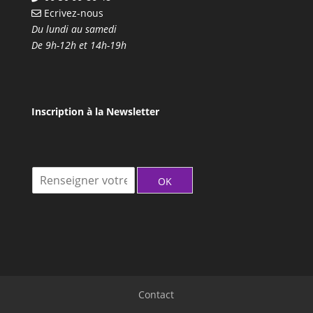
Ecrivez-nous
Du lundi au samedi
De 9h-12h et 14h-19h
Inscription à la Newsletter
I
OK
n
s
c
r
i
t
i
o
Contact
n