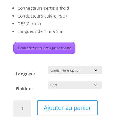
Connecteurs sertis à froid
Conducteurs cuivre PSC+
DBS Carbon
Longueur de 1 m à 3 m
Demandez votre devis personnalisé
Longueur
Finition
quantité
Ajouter au panier
de
Audioquest
Hurricane
High