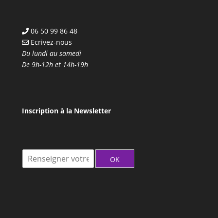
06 50 99 86 48
Ecrivez-nous
Du lundi au samedi
De 9h-12h et 14h-19h
Inscription à la Newsletter
I
OK
n
s
c
r
i
t