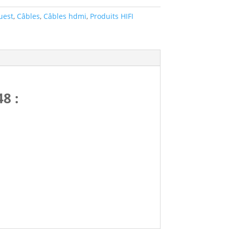
uest
,
Câbles
,
Câbles hdmi
,
Produits HIFI
8 :