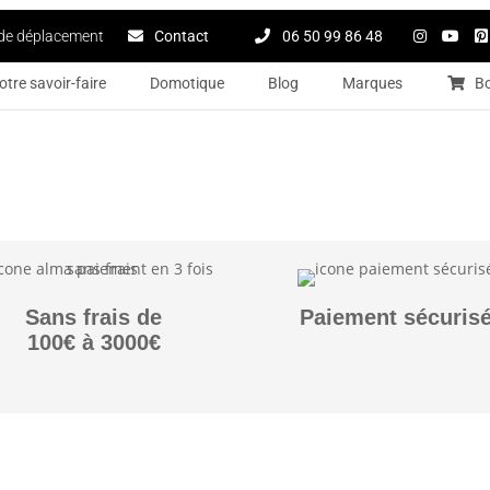
de déplacement
Contact
06 50 99 86 48
otre savoir-faire
Domotique
Blog
Marques
B
Sans frais de
Paiement sécuris
100€ à 3000€