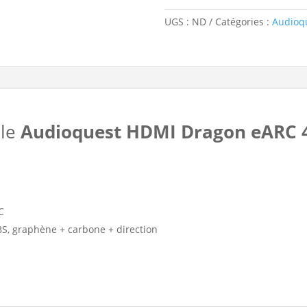
UGS :
ND
Catégories :
Audioq
ble
Audioquest HDMI Dragon eARC 4
C
BS, graphène + carbone + direction