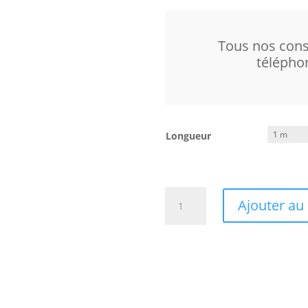
Tous nos conse
télépho
Longueur
quantité
Ajouter au
de
Audioquest
HDMI
Dragon
eARC
48