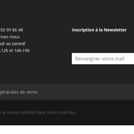
50 99 86 48
Inscription à la Newsletter
rivez-nous
ndi au samedi
-12h et 14h-19h
I
n
s
c
r
i
t
 générales de vente
i
o
n
 Haute Fidélité dans votre intérieur
à
l
a
N