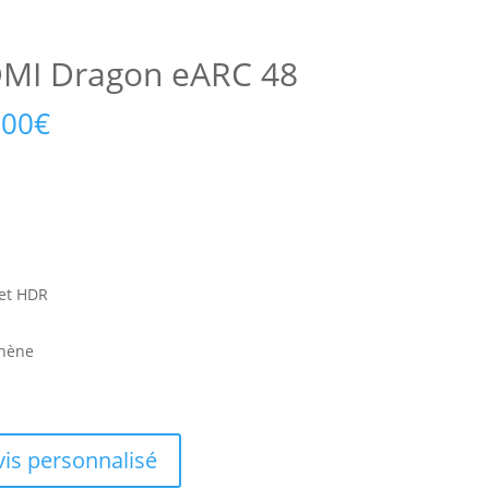
DMI Dragon eARC 48
,00
€
 et HDR
phène
is personnalisé