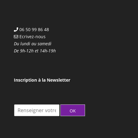
06 50 99 86 48
Ecrivez-nous
Du lundi au samedi
De 9h-12h et 14h-19h
Inscription à la Newsletter
I
OK
n
s
c
r
i