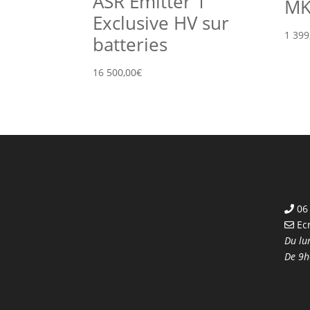
ASR Emitter 1
MKI
Exclusive HV sur
1 399
batteries
16 500,00
€
06 
Ec
Du lu
De 9h