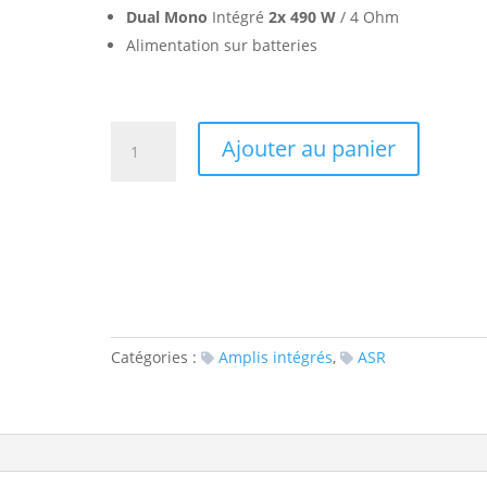
Dual Mono
Intégré
2x 490 W
/ 4 Ohm
Alimentation sur batteries
quantité
Ajouter au panier
de
ASR
Emitter
2
Exclusive
HV
4
châssis
Catégories :
Amplis intégrés
,
ASR