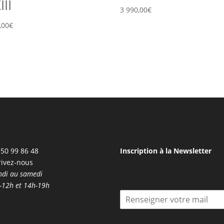
II
3 990,00
€
,00
€
50 99 86 48
Inscription à la Newsletter
rivez-nous
ndi au samedi
-12h et 14h-19h
I
n
s