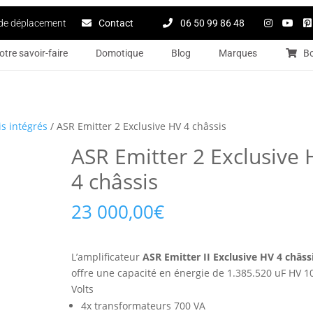
de déplacement
Contact
06 50 99 86 48
otre savoir-faire
Domotique
Blog
Marques
B
s intégrés
/ ASR Emitter 2 Exclusive HV 4 châssis
ASR Emitter 2 Exclusive 
4 châssis
23 000,00
€
L’amplificateur
ASR Emitter II Exclusive HV 4 châss
offre une capacité en énergie de 1.385.520 uF HV 1
Volts
4x transformateurs 700 VA