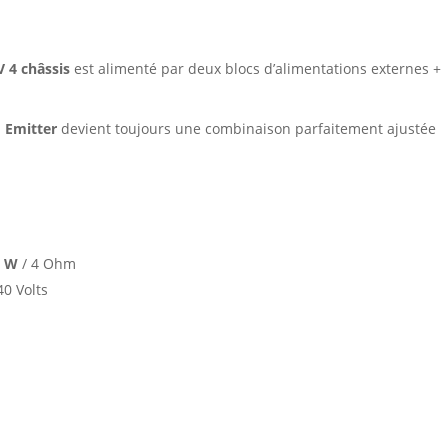
V 4 châssis
est alimenté par deux blocs d’alimentations externes +
n
Emitter
devient toujours une combinaison parfaitement ajustée
0 W
/ 4 Ohm
40 Volts