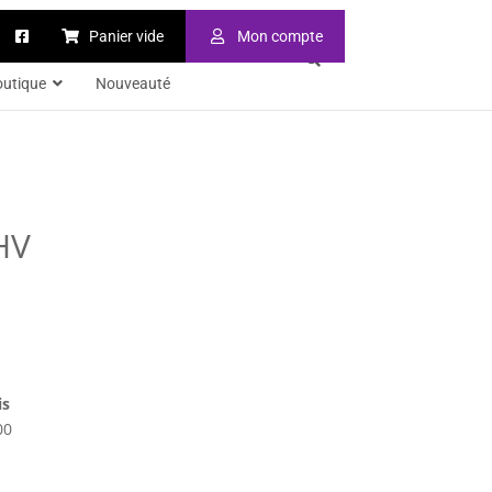
Panier vide
Mon compte
outique
Nouveauté
HV
is
00